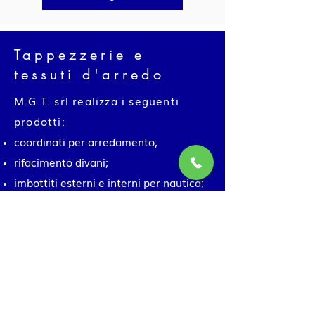
Tappezzerie e
tessuti d'arredo
M.G.T. srl realizza i seguenti
prodotti:
coordinati per arredamento;
rifacimento divani;
imbottiti esterni e interni per nautica;
rifacimento poltrone;
tappezzeria per nautica;tappezzerie e
tessuti;coordinati in tessuto;
coordinati in ecopelle;coordinati in
pelle;